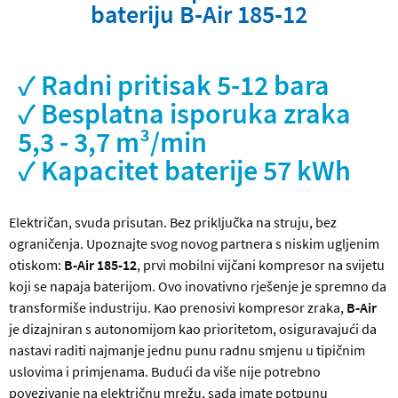
bateriju B-Air 185-12
✓ Radni pritisak 5-12 bara
✓ Besplatna isporuka zraka
5,3 - 3,7 m³/min
✓ Kapacitet baterije 57 kWh
Električan, svuda prisutan. Bez priključka na struju, bez
ograničenja. Upoznajte svog novog partnera s niskim ugljenim
otiskom:
B-Air 185-12
, prvi mobilni vijčani kompresor na svijetu
koji se napaja baterijom. Ovo inovativno rješenje je spremno da
transformiše industriju. Kao prenosivi kompresor zraka,
B-Air
je dizajniran s autonomijom kao prioritetom, osiguravajući da
nastavi raditi najmanje jednu punu radnu smjenu u tipičnim
uslovima i primjenama. Budući da više nije potrebno
povezivanje na električnu mrežu, sada imate potpunu